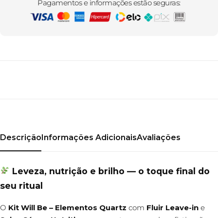
Pagamentos e informações estão seguras:
Entregamos em todo o Brasil
Entregamos em todo o Brasil
Entregamos em todo o Brasil
Frete grátis
Frete grátis
Frete grátis
Descrição
Informações Adicionais
Avaliações
Leveza, nutrição e brilho — o toque final do
seu ritual
O
Kit Will Be – Elementos Quartz
com
Fluir Leave-in
e