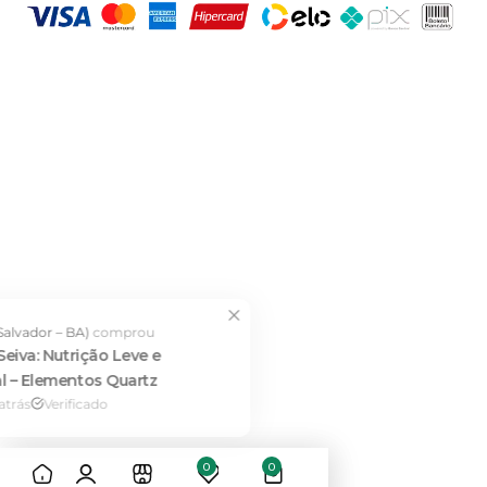
Daniela F. (Salvador – BA)
comprou
Kit Fluir + Seiva: Nutrição Leve e
Brilho Vital – Elementos Quartz
17 minutos atrás
Verificado
0
0
Adicionar ao