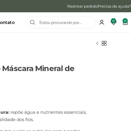
Rastrear pedido
Precisa de ajuda?
0
0
ontato
 Máscara Mineral de
a
ura:
repõe água e nutrientes essenciais,
alidade dos fios.