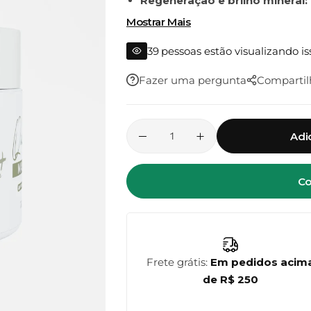
Regeneração e brilho mineral:
revitalizante do quartzo, revela
Mostrar Mais
Toque leve e efeito profissiona
39
pessoas estão visualizando is
sem pesar, com resultados percep
Fazer uma pergunta
Compartil
Adi
Co
Frete grátis:
Em pedidos acim
de R$ 250