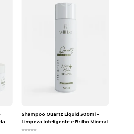
+
Shampoo Quartz Liquid 300ml –
Kit Sh
da –
Limpeza Inteligente e Brilho Mineral
Creme 