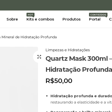
Crie sua conta
e ganhe 10% de desconto
HOT
CONTEÚDOS
Sobre
Kits e combos
Produtos
Portal
C
 Mineral de Hidratação Profunda
Limpezas e Hidratações
Quartz Mask 300ml –
Hidratação Profund
R$
50,00
Hidratação profunda e durado
restaurando a elasticidade e a vit