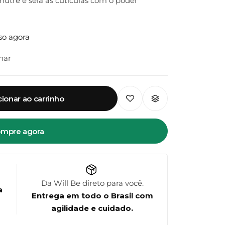
nutre e sela as cutículas com o poder
ndo maciez e luminosidade intensa.
l:
tratamento intensivo que recupera os fios
so agora
tíveis desde a primeira aplicação.
har
cionar ao carrinho
mpre agora
Da Will Be direto para você.
a
Entrega em todo o Brasil com
agilidade e cuidado.