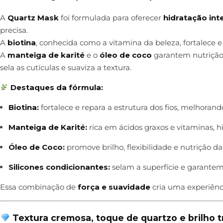
A
Quartz Mask
foi formulada para oferecer
hidratação int
precisa.
A
biotina
, conhecida como a vitamina da beleza, fortalece e
A
manteiga de karité
e o
óleo de coco
garantem nutrição 
sela as cutículas e suaviza a textura.
Destaques da fórmula:
Biotina:
fortalece e repara a estrutura dos fios, melhorando
Manteiga de Karité:
rica em ácidos graxos e vitaminas, 
Óleo de Coco:
promove brilho, flexibilidade e nutrição da 
Silicones condicionantes:
selam a superfície e garantem
Essa combinação de
força e suavidade
cria uma experiênci
Textura cremosa, toque de quartzo e brilho t