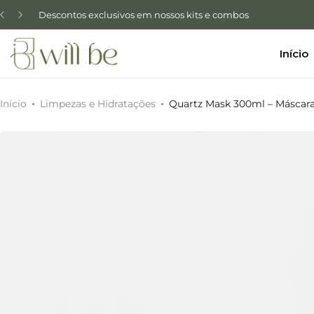
Descontos exclusivos em nossos kits e combos
Início
Início
Limpezas e Hidratações
Quartz Mask 300ml – Máscara