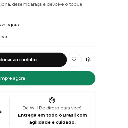
iona, desembaraça e devolve o toque
es, radiantes e cheios de vitalidade.
sso agora
lhar
cionar ao carrinho
mpre agora
Da Will Be direto para você.
a
Entrega em todo o Brasil com
agilidade e cuidado.