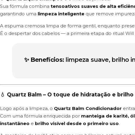
Sua fórmula combina
tensoativos suaves de alta eficiên
garantindo uma
limpeza inteligente
que remove impurezas
A espuma cremosa limpa de forma gentil, enquanto preserva 
É o despertar dos cabelos — a primeira etapa do ritual Will
✨
Benefícios:
limpeza suave, brilho i
💧
Quartz Balm – O toque de hidratação e brilho
Logo após a limpeza, o
Quartz Balm Condicionador
entra
Com uma fórmula enriquecida por
manteiga de karité, ó
instantâneo
e
brilho visível desde o primeiro uso
.