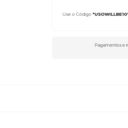
Use o Código
"USOWILLBE10
Pagamentos e in