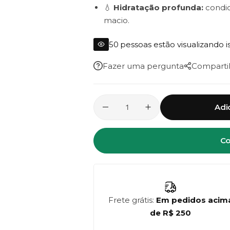
💧
Hidratação profunda:
condic
macio.
🌸
Brilho e equilíbrio:
cabelos lev
50
pessoas estão visualizando i
Fazer uma pergunta
Comparti
Adi
Co
Frete grátis:
Em pedidos acim
de R$ 250