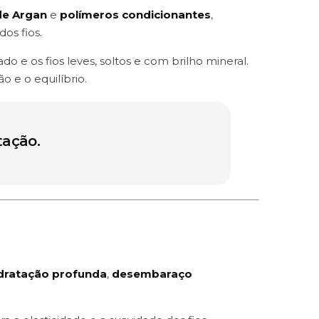
de Argan
e
polímeros condicionantes
,
os fios.
 e os fios leves, soltos e com brilho mineral.
o e o equilíbrio.
tação.
dratação profunda
,
desembaraço