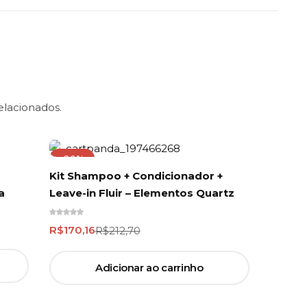
elacionados.
-20%
Kit Shampoo + Condicionador +
Shampo
a
Leave-in Fluir – Elementos Quartz
Limpez
R$
170,16
R$
212,70
R$
40,
Adicionar ao carrinho