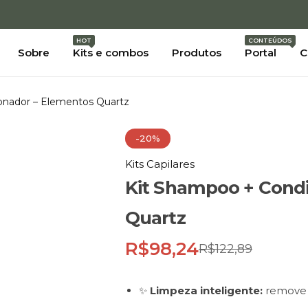
Descontos exclusivos em nossos kits e combos
C
HOT
CONTEÚDOS
Sobre
Kits e combos
Produtos
Portal
C
onador – Elementos Quartz
-20%
Kits Capilares
Kit Shampoo + Condi
Quartz
R$
98,24
R$
122,89
✨
Limpeza inteligente:
remove i