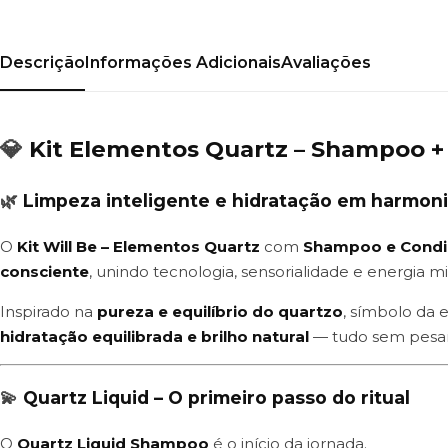
Descrição
Informações Adicionais
Avaliações
💎
Kit Elementos Quartz – Shampoo +
🌿
Limpeza inteligente e hidratação em harmon
O
Kit Will Be – Elementos Quartz
com
Shampoo e Condi
consciente
, unindo tecnologia, sensorialidade e energia mi
Inspirado na
pureza e equilíbrio do quartzo
, símbolo da 
hidratação equilibrada e brilho natural
— tudo sem pesar,
💫
Quartz Liquid – O primeiro passo do ritual
O
Quartz Liquid Shampoo
é o início da jornada.