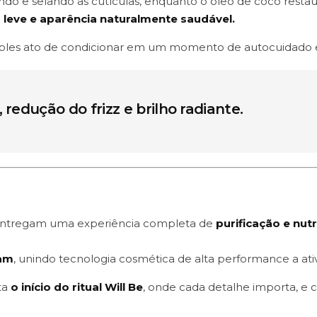
o e selando as cutículas, enquanto o óleo de coco restaura
leve e aparência naturalmente saudável.
imples ato de condicionar em um momento de autocuidado 
 redução do frizz e brilho radiante.
ntregam uma experiência completa de
purificação e nut
zam
, unindo tecnologia cosmética de alta performance a ativ
ta
o início do ritual Will Be
, onde cada detalhe importa, e