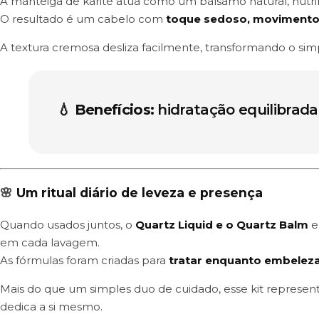
A manteiga de karité atua como um bálsamo natural, nutrind
O resultado é um cabelo com
toque sedoso, movimento 
A textura cremosa desliza facilmente, transformando o s
💧
Benefícios:
hidratação equilibrada,
🌸
Um ritual diário de leveza e presença
Quando usados juntos, o
Quartz Liquid e o Quartz Balm
e
em cada lavagem.
As fórmulas foram criadas para
tratar enquanto embele
Mais do que um simples duo de cuidado, esse kit represen
dedica a si mesmo.