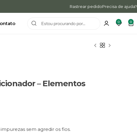
rie sua conta
e ganhe 10% de desconto
Rastrear pedido
Precisa de ajuda?
0
0
ontato
cionador – Elementos
mpurezas sem agredir os fios.