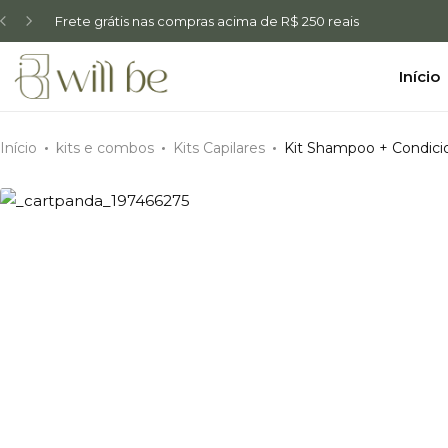
Frete grátis nas compras acima de R$ 250 reais
Início
Início
kits e combos
Kits Capilares
Kit Shampoo + Condici