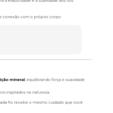
 a elasticidade e a suavidade dos fios.
e conexão com o próprio corpo.
rição mineral
, equilibrando força e suavidade
os inspirados na natureza.
 cada fio recebe o mesmo cuidado que você