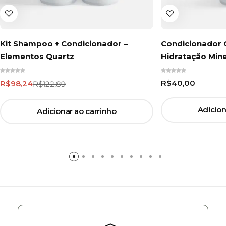
Kit Shampoo + Condicionador –
Condicionador 
Elementos Quartz
Hidratação Mine
R$
40,00
R$
98,24
R$
122,89
Adicion
Adicionar ao carrinho