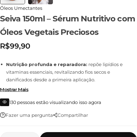
Óleos Umectantes
Seiva 150ml – Sérum Nutritivo com
Óleos Vegetais Preciosos
R$
99,90
Nutrição profunda e reparadora:
repõe lipídios e
vitaminas essenciais, revitalizando fios secos e
danificados desde a primeira aplicação.
Mostrar Mais
Brilho imediato e toque leve:
realça o reflexo natural
dos fios com acabamento luminoso e sem oleosidade.
130
pessoas estão visualizando isso agora
Proteção e selagem inteligente:
forma um escudo
Fazer uma pergunta
Compartilhar
natural contra o calor, a poluição e o ressecamento,
mantendo a saúde dos fios por mais tempo.