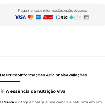
Pagamentos e informações estão seguras:
Entregamos em todo o Brasil
Entregamos em todo o Brasil
Entregamos em todo o Brasil
Frete grátis
Frete grátis
Frete grátis
Descrição
Informações Adicionais
Avaliações
A essência da nutrição viva
O
Seiva
é o toque final que une ciência e natureza em um