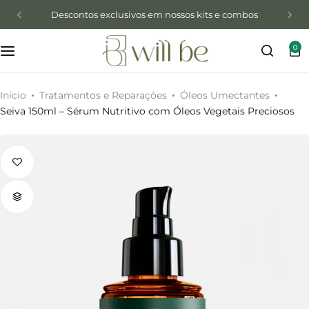
Descontos exclusivos em nossos kits e combos
0
Início
Tratamentos e Reparações
Óleos Umectantes
Seiva 150ml – Sérum Nutritivo com Óleos Vegetais Preciosos